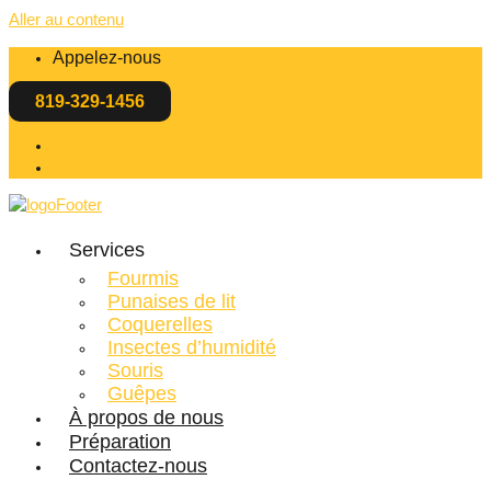
Aller au contenu
Appelez-nous
819-329-1456
EN
FR
Services
Fourmis
Punaises de lit
Coquerelles
Insectes d’humidité
Souris
Guêpes
À propos de nous
Préparation
Contactez-nous