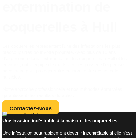
extermination de
coquerelles à Hull
Les coquerelles représentent l’une des infestations les plus
préoccupantes pour votre propriété. Avec plus de 15 ans
d’expérience dans l’extermination des coquerelles à Hull et les
environs, notre équipe d’experts certifiés possède l’expertise
nécessaire pour protéger votre maison contre ces insectes
nuisibles.
Notre approche professionnelle et nos méthodes éprouvées
garantissent des résultats durables.
Contactez-Nous
Une invasion indésirable à la maison : les coquerelles
Une infestation peut rapidement devenir incontrôlable si elle n’est