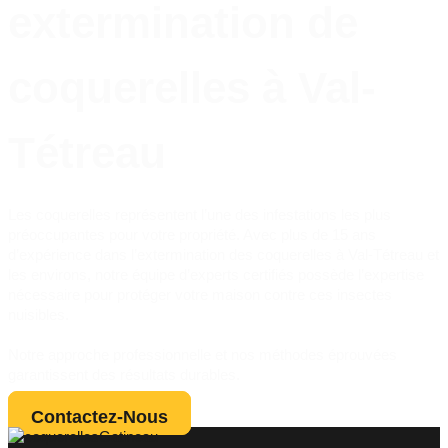
extermination de
coquerelles à Val-
Tétreau
Les coquerelles représentent l’une des infestations les plus
préoccupantes pour votre propriété. Avec plus de 15 ans
d’expérience dans l’extermination des coquerelles à Val-Tétreau et
les environs, notre équipe d’experts certifiés possède l’expertise
nécessaire pour protéger votre maison contre ces insectes
nuisibles.
Notre approche professionnelle et nos méthodes éprouvées
garantissent des résultats durables.
Contactez-Nous