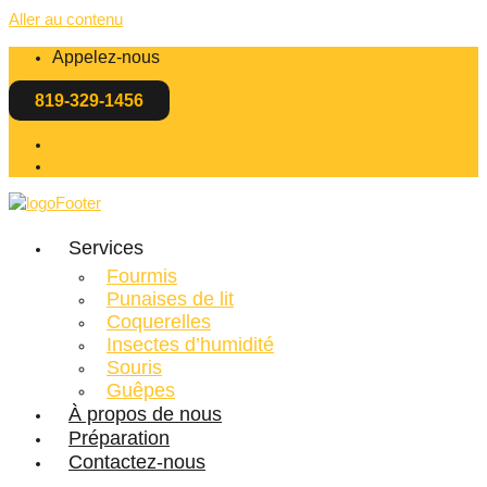
Aller au contenu
Appelez-nous
819-329-1456
EN
FR
Services
Fourmis
Punaises de lit
Coquerelles
Insectes d’humidité
Souris
Guêpes
À propos de nous
Préparation
Contactez-nous