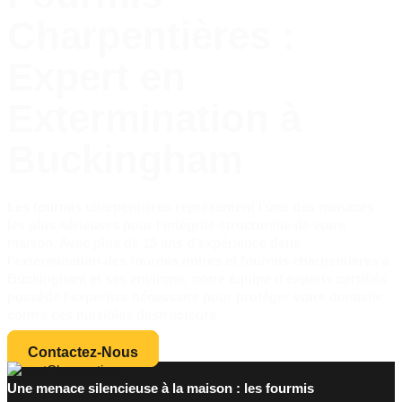
Charpentières :
Expert en
Extermination à
Buckingham
Les
fourmis charpentières représentent
l’une des menaces
les plus sérieuses pour l’intégrité structurelle de votre
maison. Avec plus de 15 ans d’expérience dans
l’extermination des
fourmis noires
et
fourmis charpentières
à
Buckingham et ses environs, notre équipe d’experts certifiés
possède l’expertise nécessaire pour protéger votre domicile
contre ces nuisibles destructeurs.
Contactez-Nous
Une menace silencieuse à la maison : les fourmis