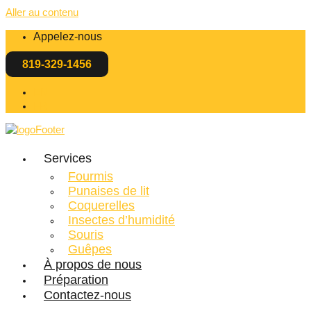
Aller au contenu
Appelez-nous
819-329-1456
EN
FR
Services
Fourmis
Punaises de lit
Coquerelles
Insectes d’humidité
Souris
Guêpes
À propos de nous
Préparation
Contactez-nous