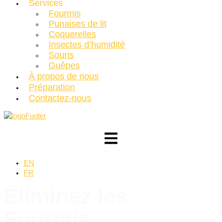
Services
Fourmis
Punaises de lit
Coquerelles
Insectes d’humidité
Souris
Guêpes
À propos de nous
Préparation
Contactez-nous
EN
FR
Éliminez les
Fourmis