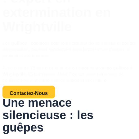
extermination en
Wrightville
Les
guêpes
, redoutées pour leurs piqûres douloureuses et parfois
dangereuses, peuvent rapidement transformer votre maison ou
jardin en zone à risque.
Avec plus de 15 ans d’expérience en extermination de
guêpes à
Wrightville
, Extermination Mike Roy est votre partenaire de
confiance pour une intervention rapide et sécuritaire.
Contactez-Nous
Une menace
silencieuse : les
guêpes