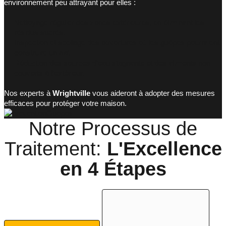
environnement peu attrayant pour elles :
Nettoyage régulier des zones extérieures, en éliminant les
résidus sucrés.
Inspection et scellage des ouvertures où les guêpes pourraient
construire un nid.
Réduction des sources d’eau stagnante et des aliments non
couverts à l’extérieur.
Nos experts à
Wrightville
vous aideront à adopter des mesures
efficaces pour protéger votre maison.
Notre Processus de
Traitement:
L'Excellence
en
4 Étapes