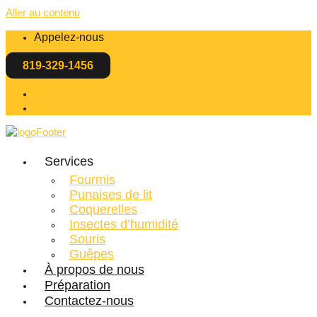
Aller au contenu
Appelez-nous
819-329-1456
EN
FR
Services
Fourmis
Punaises de lit
Coquerelles
Insectes d’humidité
Souris
Guêpes
À propos de nous
Préparation
Contactez-nous