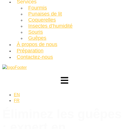
Services
Fourmis
Punaises de lit
Coquerelles
Insectes d’humidité
Souris
Guêpes
À propos de nous
Préparation
Contactez-nous
EN
FR
Éliminez les
guêpes
: expert en