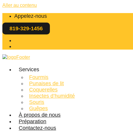
Aller au contenu
Appelez-nous
819-329-1456
EN
FR
Services
Fourmis
Punaises de lit
Coquerelles
Insectes d’humidité
Souris
Guêpes
À propos de nous
Préparation
Contactez-nous