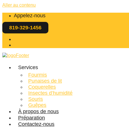
Aller au contenu
Appelez-nous
819-329-1456
EN
FR
Services
Fourmis
Punaises de lit
Coquerelles
Insectes d’humidité
Souris
Guêpes
À propos de nous
Préparation
Contactez-nous